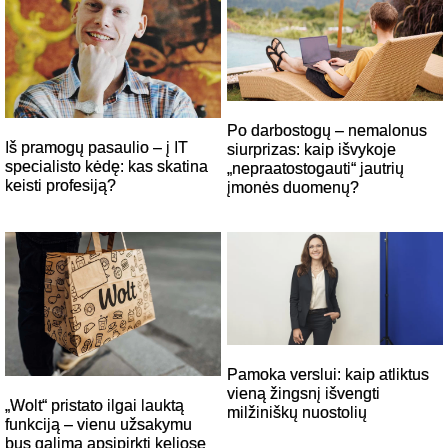
Po darbostogų – nemalonus
Iš pramogų pasaulio – į IT
siurprizas: kaip išvykoje
specialisto kėdę: kas skatina
„nepraatostogauti“ jautrių
keisti profesiją?
įmonės duomenų?
Pamoka verslui: kaip atliktus
vieną žingsnį išvengti
„Wolt“ pristato ilgai lauktą
milžiniškų nuostolių
funkciją – vienu užsakymu
bus galima apsipirkti keliose