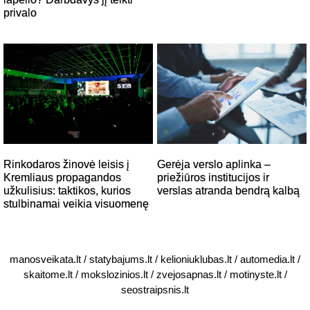
privalo
Gerėja verslo aplinka –
Rinkodaros žinovė leisis į
priežiūros institucijos ir
Kremliaus propagandos
verslas atranda bendrą kalbą
užkulisius: taktikos, kurios
stulbinamai veikia visuomenę
manosveikata.lt
/
statybajums.lt
/
kelioniuklubas.lt
/
automedia.lt
/
skaitome.lt
/
mokslozinios.lt
/
zvejosapnas.lt
/
motinyste.lt
/
seostraipsnis.lt