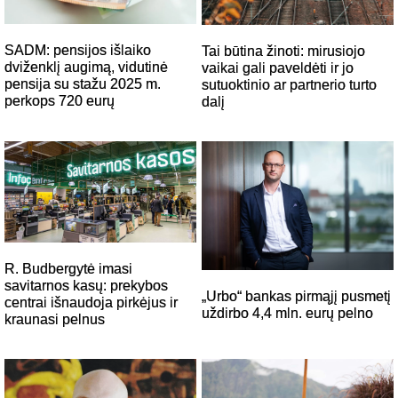
SADM: pensijos išlaiko
Tai būtina žinoti: mirusiojo
dviženklį augimą, vidutinė
vaikai gali paveldėti ir jo
pensija su stažu 2025 m.
sutuoktinio ar partnerio turto
perkops 720 eurų
dalį
R. Budbergytė imasi
savitarnos kasų: prekybos
„Urbo“ bankas pirmąjį pusmetį
centrai išnaudoja pirkėjus ir
uždirbo 4,4 mln. eurų pelno
kraunasi pelnus