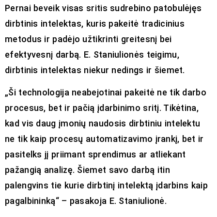
Pernai beveik visas sritis sudrebino patobulėjęs
dirbtinis intelektas, kuris pakeitė tradicinius
metodus ir padėjo užtikrinti greitesnį bei
efektyvesnį darbą. E. Staniulionės teigimu,
dirbtinis intelektas niekur nedings ir šiemet.
„Ši technologija neabejotinai pakeitė ne tik darbo
procesus, bet ir pačią įdarbinimo sritį. Tikėtina,
kad vis daug įmonių naudosis dirbtiniu intelektu
ne tik kaip procesų automatizavimo įrankį, bet ir
pasitelks jį priimant sprendimus ar atliekant
pažangią analizę. Šiemet savo darbą itin
palengvins tie kurie dirbtinį intelektą įdarbins kaip
pagalbininką“ – pasakoja E. Staniulionė.