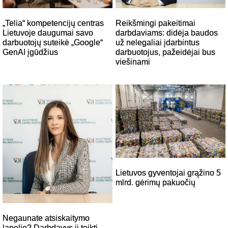
Reikšmingi pakeitimai
„Telia“ kompetencijų centras
darbdaviams: didėja baudos
Lietuvoje daugumai savo
už nelegaliai įdarbintus
darbuotojų suteikė „Google“
darbuotojus, pažeidėjai bus
GenAI įgūdžius
viešinami
Lietuvos gyventojai grąžino 5
mlrd. gėrimų pakuočių
Negaunate atsiskaitymo
lapelio? Darbdavys jį teikti