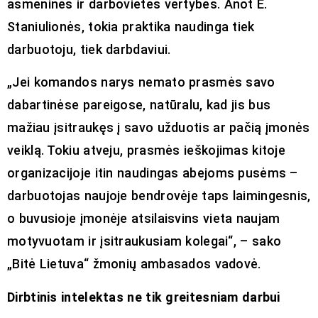
asmeninės ir darbovietės vertybės. Anot E.
Staniulionės, tokia praktika naudinga tiek
darbuotoju, tiek darbdaviui.
„Jei komandos narys nemato prasmės savo
dabartinėse pareigose, natūralu, kad jis bus
mažiau įsitraukęs į savo užduotis ar pačią įmonės
veiklą. Tokiu atveju, prasmės ieškojimas kitoje
organizacijoje itin naudingas abejoms pusėms –
darbuotojas naujoje bendrovėje taps laimingesnis,
o buvusioje įmonėje atsilaisvins vieta naujam
motyvuotam ir įsitraukusiam kolegai“, – sako
„Bitė Lietuva“ žmonių ambasados vadovė.
Dirbtinis intelektas ne tik greitesniam darbui