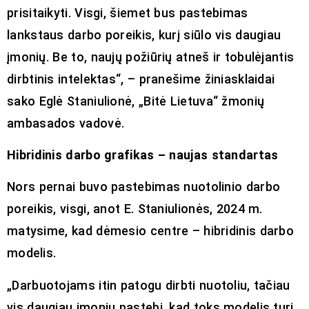
prisitaikyti. Visgi, šiemet bus pastebimas
lankstaus darbo poreikis, kurį siūlo vis daugiau
įmonių. Be to, naujų požiūrių atneš ir tobulėjantis
dirbtinis intelektas“, – pranešime žiniasklaidai
sako Eglė Staniulionė, „Bitė Lietuva“ žmonių
ambasados vadovė.
Hibridinis darbo grafikas – naujas standartas
Nors pernai buvo pastebimas nuotolinio darbo
poreikis, visgi, anot E. Staniulionės, 2024 m.
matysime, kad dėmesio centre – hibridinis darbo
modelis.
„Darbuotojams itin patogu dirbti nuotoliu, tačiau
vis daugiau įmonių pastebi, kad toks modelis turi