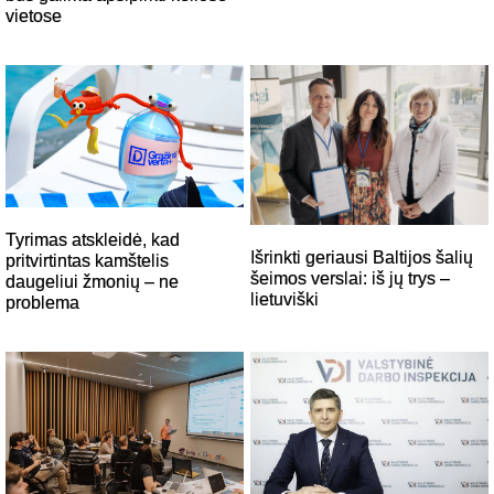
vietose
Tyrimas atskleidė, kad
Išrinkti geriausi Baltijos šalių
pritvirtintas kamštelis
šeimos verslai: iš jų trys –
daugeliui žmonių – ne
lietuviški
problema