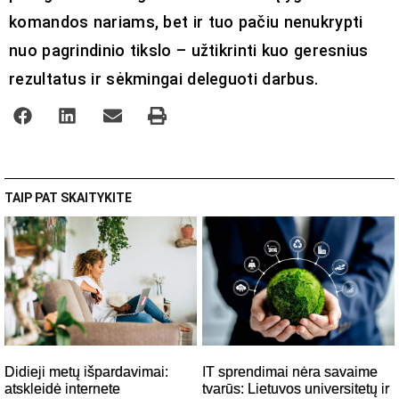
komandos nariams, bet ir tuo pačiu nenukrypti
nuo pagrindinio tikslo – užtikrinti kuo geresnius
rezultatus ir sėkmingai deleguoti darbus.
TAIP PAT SKAITYKITE
IT sprendimai nėra savaime
Didieji metų išpardavimai:
tvarūs: Lietuvos universitetų ir
atskleidė internete