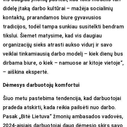
didelę įtaką darbo kultūrai – mažėja socialinių
kontaktų, prarandamos biure gyvavusios
tradicijos, todėl tampa sunkiau susitelkti bendram
tikslui. Šiemet matysime, kad vis daugiau
organizacijų sieks atrasti aukso vidurį ir savo
veiklai tinkamiausią darbo modelį – kiek dienų bus
dirbama biure, o kiek – namuose ar kitoje vietoje“,
– aiškina ekspertė.
Dėmesys darbuotojų komfortui
Šiuo metu pastebima tendencija, kad darbuotojai
pradeda atskirti, kada reikia pailsėti nuo darbo.
Pasak „Bitė Lietuva“ žmonių ambasados vadovės,
2024-aisiais darbuotojai daug dėmesio skirs savo