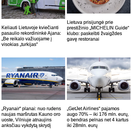
Lietuva prisijungė prie
Keliauti Lietuvoje kviečianti
prestižinio „MICHELIN Guide“
pasaulio rekordininkė Ajana:
klubo: paskelbti žvaigždes
„Be reikalo važiuojame į
gavę restoranai
visokias „turkijas“
„Ryanair“ planai: nuo rudens
„GetJet Airlines“ pajamos
naujas maršrutas Kauno oro
augo 70% – iki 176 mln. eurų,
uoste, Vilniuje atnaujins
o bendras pelnas net 4 kartus
anksčiau vykdytą skrydį
iki 28mln. eurų