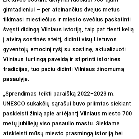
gimtadieniui – per ateinančius dvejus metus
tikimasi miestiečius ir miesto svečius paskatinti
švęsti didingą Vilniaus istoriją, taip pat tiesti kelią
į atvirą sostinės ateitį, didinti visų Lietuvos
gyventojų emocinį ryšį su sostinę, aktualizuoti
Vilniaus turtingą paveldą ir stiprinti istorines
tradicijas, tuo pačiu didinti Vilniaus žinomumą
pasaulyje.
„Sprendimas teikti paraišką 2022–2023 m.
UNESCO sukakčių sąrašui buvo priimtas siekiant
paskleisti žinią apie artėjantį Vilniaus miesto 700
metų jubiliejų viso pasaulio mastu. Siekiame
atskleisti mūsų miesto prasmingą istoriją bei