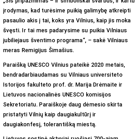
„Šis pripažinimas – ir simboliškai svarbus, ir kartu
įrodymas, kad turėsime puikią galimybę atkreipti
pasaulio akis į tai, koks yra Vilnius, kaip jis moka
švęsti. Ir tai mes padarysime su puikia Vilniaus
jubiliejaus šventimo programa“, – sakė Vilniaus
meras Remigijus Šimašius.
Paraišką UNESCO Vilnius pateikė 2020 metais,
bendradarbiaudamas su Vilniaus universiteto
Istorijos fakulteto prof. dr. Marija Drėmaite ir
Lietuvos nacionalinės UNESCO komisijos
Sekretoriatu. Paraiškoje daug dėmesio skirta
pristatyti Vilnių kaip daugiakultūrį ir
daugiakonfesį, tolerantišką miestą.
Lietuvos sostinė aktyviai ruošiasi 700-ajam