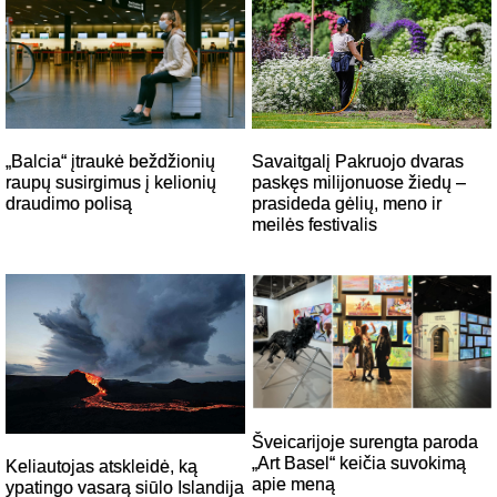
Savaitgalį Pakruojo dvaras
„Balcia“ įtraukė beždžionių
paskęs milijonuose žiedų –
raupų susirgimus į kelionių
prasideda gėlių, meno ir
draudimo polisą
meilės festivalis
Šveicarijoje surengta paroda
„Art Basel“ keičia suvokimą
Keliautojas atskleidė, ką
apie meną
ypatingo vasarą siūlo Islandija