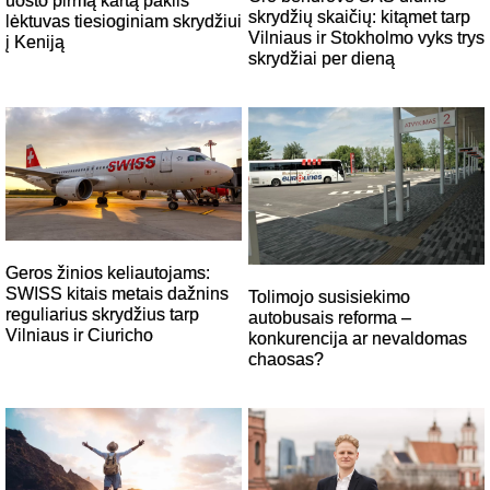
uosto pirmą kartą pakils
skrydžių skaičių: kitąmet tarp
lėktuvas tiesioginiam skrydžiui
Vilniaus ir Stokholmo vyks trys
į Keniją
skrydžiai per dieną
Geros žinios keliautojams:
SWISS kitais metais dažnins
Tolimojo susisiekimo
reguliarius skrydžius tarp
autobusais reforma –
Vilniaus ir Ciuricho
konkurencija ar nevaldomas
chaosas?