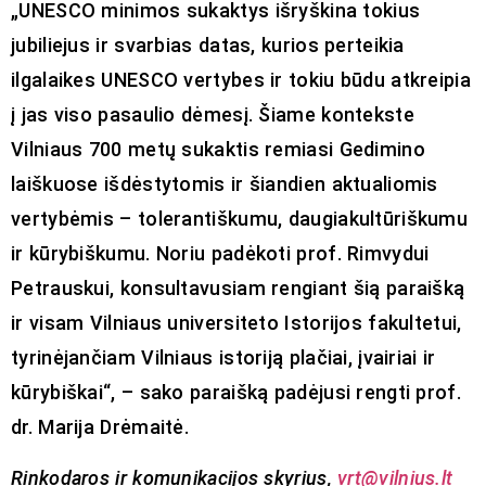
„UNESCO minimos sukaktys išryškina tokius
jubiliejus ir svarbias datas, kurios perteikia
ilgalaikes UNESCO vertybes ir tokiu būdu atkreipia
į jas viso pasaulio dėmesį. Šiame kontekste
Vilniaus 700 metų sukaktis remiasi Gedimino
laiškuose išdėstytomis ir šiandien aktualiomis
vertybėmis – tolerantiškumu, daugiakultūriškumu
ir kūrybiškumu. Noriu padėkoti prof. Rimvydui
Petrauskui, konsultavusiam rengiant šią paraišką
ir visam Vilniaus universiteto Istorijos fakultetui,
tyrinėjančiam Vilniaus istoriją plačiai, įvairiai ir
kūrybiškai“, – sako paraišką padėjusi rengti prof.
dr. Marija Drėmaitė.
Rinkodaros ir komunikacijos skyrius,
vrt@vilnius.lt