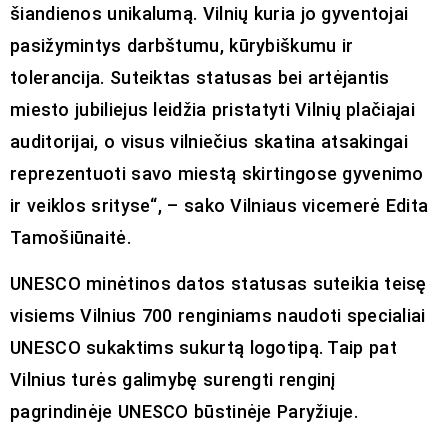
šiandienos unikalumą. Vilnių kuria jo gyventojai
pasižymintys darbštumu, kūrybiškumu ir
tolerancija. Suteiktas statusas bei artėjantis
miesto jubiliejus leidžia pristatyti Vilnių plačiajai
auditorijai, o visus vilniečius skatina atsakingai
reprezentuoti savo miestą skirtingose gyvenimo
ir veiklos srityse“, – sako Vilniaus vicemerė Edita
Tamošiūnaitė.
UNESCO minėtinos datos statusas suteikia teisę
visiems Vilnius 700 renginiams naudoti specialiai
UNESCO sukaktims sukurtą logotipą. Taip pat
Vilnius turės galimybę surengti renginį
pagrindinėje UNESCO būstinėje Paryžiuje.