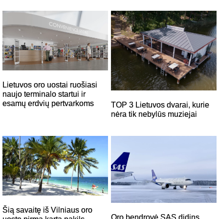
Lietuvos oro uostai ruošiasi
naujo terminalo startui ir
esamų erdvių pertvarkoms
TOP 3 Lietuvos dvarai, kurie
nėra tik nebylūs muziejai
Šią savaitę iš Vilniaus oro
Oro bendrovė SAS didins