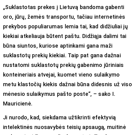
„Suklastotas prekes į Lietuvą bandoma gabenti
oro, jūrų, žemės transportu, tačiau internetinės
prekybos populiarumas lemia tai, kad didžiuliai jų
kiekiai atkeliauja būtent paštu. Didžiąja dalimi tai
būna siuntos, kuriose aptinkami gana maži
suklastotų prekių kiekiai. Taip pat gana dažnai
nustatomi suklastotų prekių gabenimo jūriniais
konteineriais atvejai, kuomet vieno sulaikymo
metu klastočių kiekis dažnai būna didesnis už viso
mėnesio sulaikymus pašto poste“, – sako I.
Mauricienė.
Ji nurodo, kad, siekdama užtikrinti efektyvią
intelektinės nuosavybės teisių apsaugą, muitinė