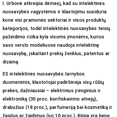
I. Urbonė atkreipia dėmesį, kad su intelektinės
nuosavybės vagystėmis ir klastojimu susiduria
kone visi pramonės sektoriai ir visos produktų
kategorijos, todėl intelektinės nuosavybės teisių
pažeidimo rizika kyla visoms įmonėms, kurios
savo verslo modeliuose naudoja intelektinę
nuosavybę, įskaitant prekių ženklus, patentus ar
dizainą.
ES intelektinės nuosavybės tarnybos
duomenimis, klastotojai padirbinėja visų rūšių
prekes, dažniausiai – elektrinius įrenginius ir
elektroniką (30 proc. konfiskavimo atvejų),
drabužius (18 proc.), parfumeriją bei kosmetiką ir
žaislus ar žaidimus (po 10 proc.). Kinija yra bene