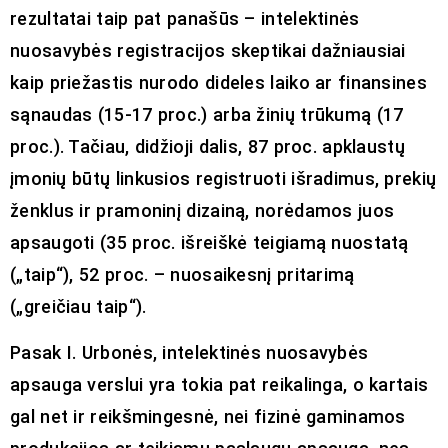
rezultatai taip pat panašūs – intelektinės
nuosavybės registracijos skeptikai dažniausiai
kaip priežastis nurodo dideles laiko ar finansines
sąnaudas (15-17 proc.) arba žinių trūkumą (17
proc.). Tačiau, didžioji dalis, 87 proc. apklaustų
įmonių būtų linkusios registruoti išradimus, prekių
ženklus ir pramoninį dizainą, norėdamos juos
apsaugoti (35 proc. išreiškė teigiamą nuostatą
(„taip“), 52 proc. – nuosaikesnį pritarimą
(„greičiau taip“).
Pasak I. Urbonės, intelektinės nuosavybės
apsauga verslui yra tokia pat reikalinga, o kartais
gal net ir reikšmingesnė, nei fizinė gaminamos