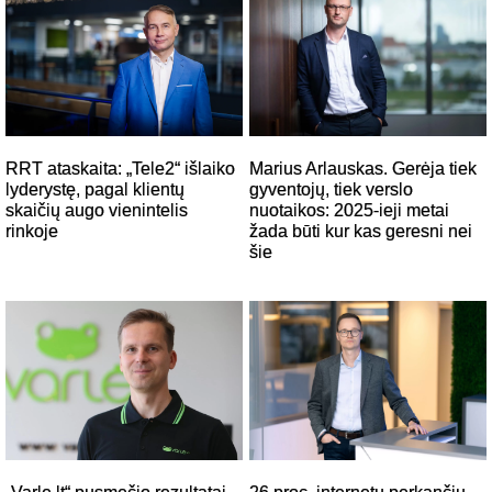
RRT ataskaita: „Tele2“ išlaiko
Marius Arlauskas. Gerėja tiek
lyderystę, pagal klientų
gyventojų, tiek verslo
skaičių augo vienintelis
nuotaikos: 2025-ieji metai
rinkoje
žada būti kur kas geresni nei
šie