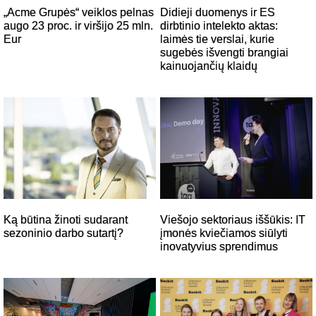
„Acme Grupės“ veiklos pelnas
Didieji duomenys ir ES
augo 23 proc. ir viršijo 25 mln.
dirbtinio intelekto aktas:
Eur
laimės tie verslai, kurie
sugebės išvengti brangiai
kainuojančių klaidų
Viešojo sektoriaus iššūkis: IT
Ką būtina žinoti sudarant
įmonės kviečiamos siūlyti
sezoninio darbo sutartį?
inovatyvius sprendimus