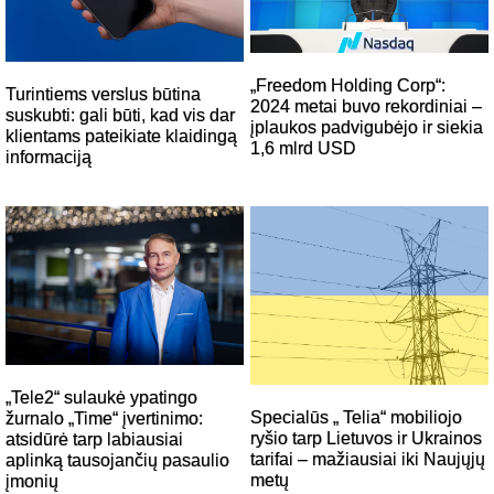
„Freedom Holding Corp“:
Turintiems verslus būtina
2024 metai buvo rekordiniai –
suskubti: gali būti, kad vis dar
įplaukos padvigubėjo ir siekia
klientams pateikiate klaidingą
1,6 mlrd USD
informaciją
„Tele2“ sulaukė ypatingo
Specialūs „ Telia“ mobiliojo
žurnalo „Time“ įvertinimo:
ryšio tarp Lietuvos ir Ukrainos
atsidūrė tarp labiausiai
tarifai – mažiausiai iki Naujųjų
aplinką tausojančių pasaulio
metų
įmonių