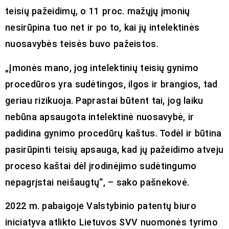
teisių pažeidimų, o 11 proc. mažųjų įmonių
nesirūpina tuo net ir po to, kai jų intelektinės
nuosavybės teisės buvo pažeistos.
„Įmonės mano, jog intelektinių teisių gynimo
procedūros yra sudėtingos, ilgos ir brangios, tad
geriau rizikuoja. Paprastai būtent tai, jog laiku
nebūna apsaugota intelektinė nuosavybė, ir
padidina gynimo procedūrų kaštus. Todėl ir būtina
pasirūpinti teisių apsauga, kad jų pažeidimo atveju
proceso kaštai dėl įrodinėjimo sudėtingumo
nepagrįstai neišaugtų“, – sako pašnekovė.
2022 m. pabaigoje Valstybinio patentų biuro
iniciatyva atlikto Lietuvos SVV nuomonės tyrimo