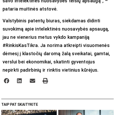
savo intelektinės nuosavybės teisių apsaugą“, –
pataria muitinės atstovė.
Valstybinis patentų biuras, siekdamas didinti
suvokimą apie intelektinės nuosavybės apsaugą,
jau ne vienerius metus vykdo kampaniją
#RinkisKasTikra. Ja norima atkreipti visuomenės
dėmesį į klastočių daromą žalą sveikatai, gamtai,
verslui bei ekonomikai, skatinti gyventojus
nepirkti padirbinių ir rinktis vietinius kūrėjus.
TAIP PAT SKAITYKITE