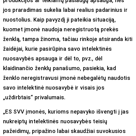
produkcijos ar teikiamų paslaugų apsauga, nes
jos praradimas sukelia labai realius padarinius ir
nuostolius. Kaip pavyzdį ji pateikia situaciją,
kuomet įmonė naudoja neregistruotą prekės
ženklą, tampa žinoma, tačiau rinkoje atsiranda kiti
žaidėjai, kurie pasirūpina savo intelektinės
nuosavybės apsauga ir dėl to, pvz., dėl
klaidinančio ženklų panašumo, pasiekia, kad
ženklo neregistravusi įmonė nebegalėtų naudotis
savo intelektinė nuosavybė ir visais jos
„uždirbtais“ privalumais.
„ES SVV įmonės, kurioms nepavyko išvengti į jas
nukreiptų intelektinės nuosavybės teisių
pažeidimų, pripažino labai skaudžiai suvokusios