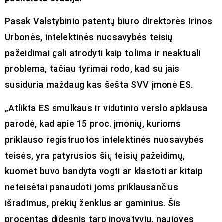
Pasak Valstybinio patentų biuro direktorės Irinos
Urbonės, intelektinės nuosavybės teisių
pažeidimai gali atrodyti kaip tolima ir neaktuali
problema, tačiau tyrimai rodo, kad su jais
susiduria maždaug kas šešta SVV įmonė ES.
„Atlikta ES smulkaus ir vidutinio verslo apklausa
parodė, kad apie 15 proc. įmonių, kurioms
priklauso registruotos intelektinės nuosavybės
teisės, yra patyrusios šių teisių pažeidimų,
kuomet buvo bandyta vogti ar klastoti ar kitaip
neteisėtai panaudoti joms priklausančius
išradimus, prekių ženklus ar gaminius. Šis
procentas didesnis tarp inovatyvių, naujoves