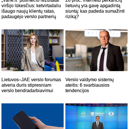
26 proc. internetu perkančių
„Varle.lt“ pusmečio rezultatai
lietuvių yra gavę apgadintą
viršijo lūkesčius: ketvirtadaliu
siuntą: kas padeda sumažinti
išaugo naujų klientų ratas,
riziką?
padaugėjo verslo partnerių
Verslo valdymo sistemų
Lietuvos–JAE verslo forumas
ateitis: 6 svarbiausios
atveria duris stipresniam
tendencijos
verslo bendradarbiavimui