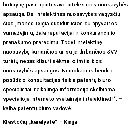
būtinybę pasirūpinti savo intelektinės nuosavybės
apsauga. Dėl intelektinės nuosavybės vagysčių
šios įmonės teigia susidūrusios su apyvartos
sumažėjimu, žala reputacijai ir konkurencinio
pranašumo praradimu. Todėl intelektinę
nuosavybę kuriančios ar su ja dirbančios SVV
turėtų nepasikliauti sėkme, o imtis šios
nuosavybės apsaugos. Nemokamas bendro
pobūdžio konsultacijas teikia patentų biuro
specialistai, reikalinga informacija skelbiama
specialioje interneto svetainėje intelektine.lt“, –
kalba patentų biuro vadovė.
Klastočių „karalystė“ – Kinija