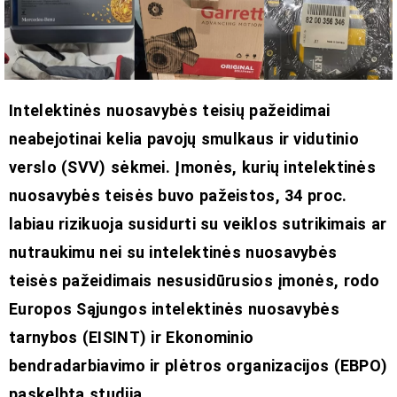
Intelektinės nuosavybės teisių pažeidimai
neabejotinai kelia pavojų smulkaus ir vidutinio
verslo (SVV) sėkmei. Įmonės, kurių intelektinės
nuosavybės teisės buvo pažeistos, 34 proc.
labiau rizikuoja susidurti su veiklos sutrikimais ar
nutraukimu nei su intelektinės nuosavybės
teisės pažeidimais nesusidūrusios įmonės, rodo
Europos Sąjungos intelektinės nuosavybės
tarnybos (EISINT) ir Ekonominio
bendradarbiavimo ir plėtros organizacijos (EBPO)
paskelbta studija.