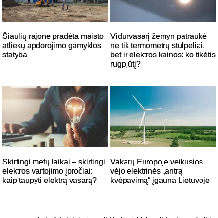
Šiaulių rajone pradėta maisto
Vidurvasarį žemyn patraukė
atliekų apdorojimo gamyklos
ne tik termometrų stulpeliai,
statyba
bet ir elektros kainos: ko tikėtis
rugpjūtį?
Skirtingi metų laikai – skirtingi
Vakarų Europoje veikusios
elektros vartojimo įpročiai:
vėjo elektrinės „antrą
kaip taupyti elektrą vasarą?
kvėpavimą“ įgauna Lietuvoje