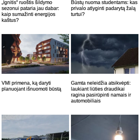
„Ignitis“ ruoštis šildymo
Būstų nuoma studentams: kas
sezonui pataria jau dabar:
privalo atlyginti padarytą žalą
kaip sumažinti energijos
turtui?
kaštus?
VMI primena, ką daryti
Gamta neleidžia atsikvėpti:
planuojant išnuomoti būstą
laukiant liūties draudikai
ragina pasirūpinti namais ir
automobiliais