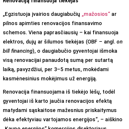
Renovaciją finansuoja tiekėjas
„Egzistuoja įvairios daugiabučių
„mažosios“
ar
pilnos apimties renovacijos finansavimo
schemos. Viena paprasčiausių – kai finansuoja
elektros, dujų ar šilumos tiekėjas (OBF – angl.
on
bill financing
), o daugiabučio gyventojai išmoka
visą renovacijai panaudotą sumą per sutartą
laiką, pavyzdžiui, per 3–5 metus, mokėdami
kasmėnesinius mokėjimus už energiją.
Renovacija finansuojama iš tiekėjo lėšų, todėl
gyventojai iš karto jaučia renovacijos efektą
matydami sąskaitose mažesnius priskaitymus
dėka efektyviau vartojamos energijos“, – aiškino
„Kauno energijos“ komercijos direktoriaus