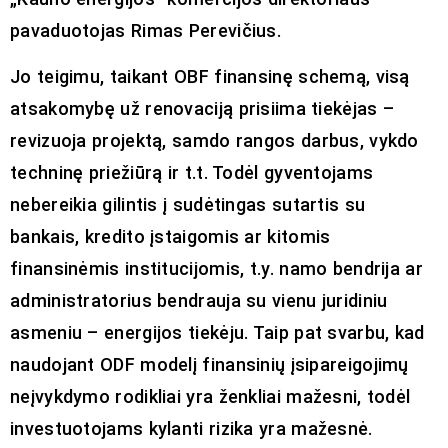
pavaduotojas Rimas Perevičius.
Jo teigimu, taikant OBF finansinę schemą, visą
atsakomybę už renovaciją prisiima tiekėjas –
revizuoja projektą, samdo rangos darbus, vykdo
techninę priežiūrą ir t.t. Todėl gyventojams
nebereikia gilintis į sudėtingas sutartis su
bankais, kredito įstaigomis ar kitomis
finansinėmis institucijomis, t.y. namo bendrija ar
administratorius bendrauja su vienu juridiniu
asmeniu – energijos tiekėju. Taip pat svarbu, kad
naudojant ODF modelį finansinių įsipareigojimų
neįvykdymo rodikliai yra ženkliai mažesni, todėl
investuotojams kylanti rizika yra mažesnė.