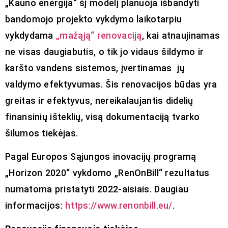
„Kauno energija“ šį modelį planuoja išbandyti
bandomojo projekto vykdymo laikotarpiu
vykdydama
„mažąją“ renovaciją
, kai atnaujinamas
ne visas daugiabutis, o tik jo vidaus šildymo ir
karšto vandens sistemos, įvertinamas jų
valdymo efektyvumas. Šis renovacijos būdas yra
greitas ir efektyvus, nereikalaujantis didelių
finansinių išteklių, visą dokumentaciją tvarko
šilumos tiekėjas.
Pagal Europos Sąjungos inovacijų programą
„Horizon 2020“ vykdomo „RenOnBill“ rezultatus
numatoma pristatyti 2022-aisiais. Daugiau
informacijos:
https://www.renonbill.eu/
.