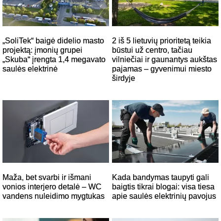
„SoliTek“ baigė didelio masto
2 iš 5 lietuvių prioritetą teikia
projektą: įmonių grupei
būstui už centro, tačiau
„Skuba“ įrengta 1,4 megavato
vilniečiai ir gaunantys aukštas
saulės elektrinė
pajamas – gyvenimui miesto
širdyje
Maža, bet svarbi ir išmani
Kada bandymas taupyti gali
vonios interjero detalė – WC
baigtis tikrai blogai: visa tiesa
vandens nuleidimo mygtukas
apie saulės elektrinių pavojus