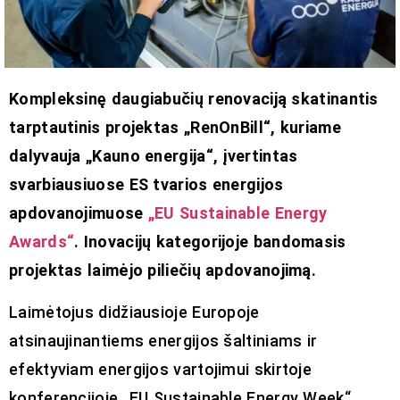
Kompleksinę daugiabučių renovaciją skatinantis
tarptautinis projektas „RenOnBill“, kuriame
dalyvauja „Kauno energija“, įvertintas
svarbiausiuose ES tvarios energijos
apdovanojimuose
„EU Sustainable Energy
Awards“
. Inovacijų kategorijoje bandomasis
projektas laimėjo piliečių apdovanojimą.
Laimėtojus didžiausioje Europoje
atsinaujinantiems energijos šaltiniams ir
efektyviam energijos vartojimui skirtoje
konferencijoje „EU Sustainable Energy Week“