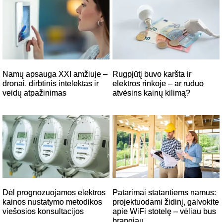
Namų apsauga XXI amžiuje –
Rugpjūtį buvo karšta ir
dronai, dirbtinis intelektas ir
elektros rinkoje – ar ruduo
veidų atpažinimas
atvėsins kainų kilimą?
Dėl prognozuojamos elektros
Patarimai statantiems namus:
kainos nustatymo metodikos
projektuodami židinį, galvokite
viešosios konsultacijos
apie WiFi stotelę – vėliau bus
brangiau