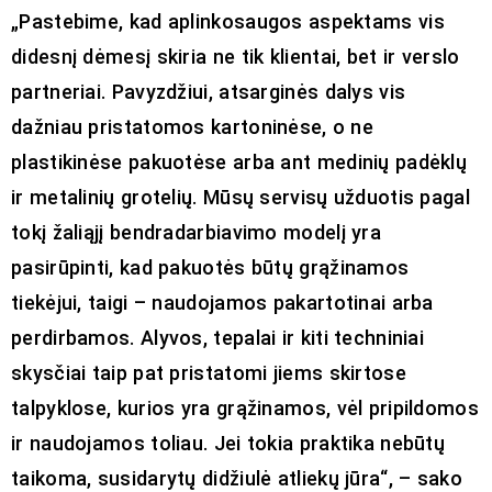
„Pastebime, kad aplinkosaugos aspektams vis
didesnį dėmesį skiria ne tik klientai, bet ir verslo
partneriai. Pavyzdžiui, atsarginės dalys vis
dažniau pristatomos kartoninėse, o ne
plastikinėse pakuotėse arba ant medinių padėklų
ir metalinių grotelių. Mūsų servisų užduotis pagal
tokį žaliąjį bendradarbiavimo modelį yra
pasirūpinti, kad pakuotės būtų grąžinamos
tiekėjui, taigi – naudojamos pakartotinai arba
perdirbamos. Alyvos, tepalai ir kiti techniniai
skysčiai taip pat pristatomi jiems skirtose
talpyklose, kurios yra grąžinamos, vėl pripildomos
ir naudojamos toliau. Jei tokia praktika nebūtų
taikoma, susidarytų didžiulė atliekų jūra“, – sako