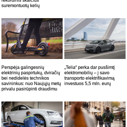
rekordinis skaičius
suremontuotų kelių
Perspėja galingesnių
„Telia“ perka dar pusšimtį
elektrinių paspirtukų, dviračių
elektromobilių – į savo
bei nedidelės technikos
transporto elektrifikavimą
savininkus: nuo Naujųjų metų
investuos 5,5 mln. eurų
privalu pasirūpinti draudimu