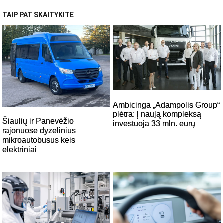
TAIP PAT SKAITYKITE
Ambicinga „Adampolis Group“
plėtra: į naują kompleksą
Šiaulių ir Panevėžio
investuoja 33 mln. eurų
rajonuose dyzelinius
mikroautobusus keis
elektriniai