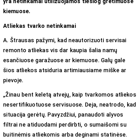
yra netinkamai utilizuojamos tiesiog gretimuose
kiemuose.
Atliekas tvarko netinkamai
A. Štrausas pažymi, kad neautorizuoti servisai
remonto atliekas vis dar kaupia šalia namų
esančiuose garažuose ar kiemuose. Galų gale
šios atliekos atsiduria artimiausiame miške ar
pievoje.
„Žinau bent keletą atvejų, kaip tvarkomos atliekos
nesertifikuotuose servisuose. Deja, neatrodo, kad
situacija gerėtų. Pavyzdžiui, panaudoti alyvos
filtrai ne atiduodami perdirbti, o sumaišomi su
buitinėmis atliekomis arba deginami statinėse.