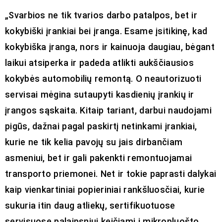
„Svarbios ne tik tvarios darbo patalpos, bet ir
kokybiški įrankiai bei įranga. Esame įsitikinę, kad
kokybiška įranga, nors ir kainuoja daugiau, bėgant
laikui atsiperka ir padeda atlikti aukščiausios
kokybės automobilių remontą. O neautorizuoti
servisai mėgina sutaupyti kasdienių įrankių ir
įrangos sąskaita. Kitaip tariant, darbui naudojami
pigūs, dažnai pagal paskirtį netinkami įrankiai,
kurie ne tik kelia pavojų su jais dirbančiam
asmeniui, bet ir gali pakenkti remontuojamai
transporto priemonei. Net ir tokie paprasti dalykai
kaip vienkartiniai popieriniai rankšluosčiai, kurie
sukuria itin daug atliekų, sertifikuotuose
servisuose palaipsniui keičiami į mikropluošto