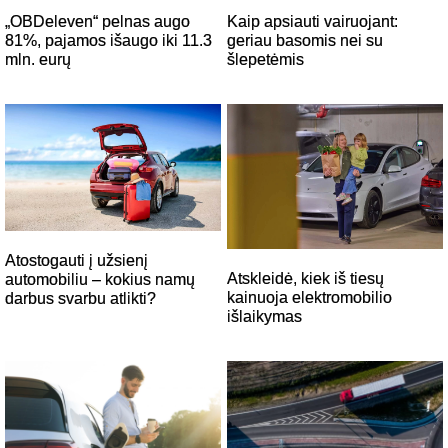
Kaip apsiauti vairuojant:
„OBDeleven“ pelnas augo
geriau basomis nei su
81%, pajamos išaugo iki 11.3
šlepetėmis
mln. eurų
Atostogauti į užsienį
Atskleidė, kiek iš tiesų
automobiliu – kokius namų
kainuoja elektromobilio
darbus svarbu atlikti?
išlaikymas