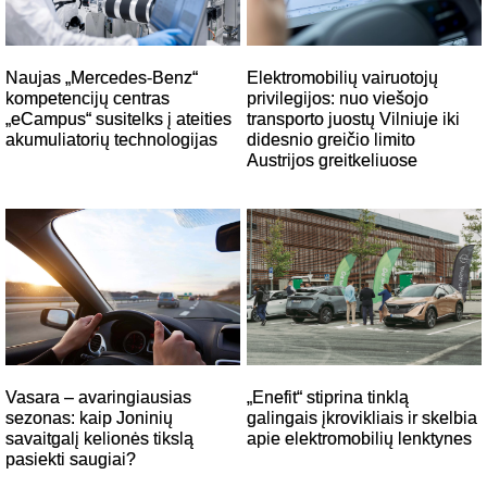
Naujas „Mercedes-Benz“
Elektromobilių vairuotojų
kompetencijų centras
privilegijos: nuo viešojo
„eCampus“ susitelks į ateities
transporto juostų Vilniuje iki
akumuliatorių technologijas
didesnio greičio limito
Austrijos greitkeliuose
„Enefit“ stiprina tinklą
Vasara – avaringiausias
galingais įkrovikliais ir skelbia
sezonas: kaip Joninių
apie elektromobilių lenktynes
savaitgalį kelionės tikslą
pasiekti saugiai?