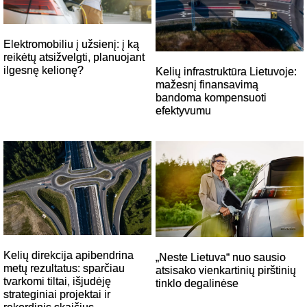
Elektromobiliu į užsienį: į ką
reikėtų atsižvelgti, planuojant
ilgesnę kelionę?
Kelių infrastruktūra Lietuvoje:
mažesnį finansavimą
bandoma kompensuoti
efektyvumu
Kelių direkcija apibendrina
„Neste Lietuva“ nuo sausio
metų rezultatus: sparčiau
atsisako vienkartinių pirštinių
tvarkomi tiltai, išjudėję
tinklo degalinėse
strateginiai projektai ir