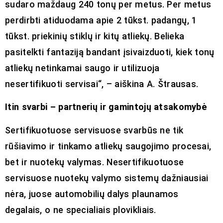
sudaro maždaug 240 tonų per metus. Per metus
perdirbti atiduodama apie 2 tūkst. padangų, 1
tūkst. priekinių stiklų ir kitų atliekų. Belieka
pasitelkti fantaziją bandant įsivaizduoti, kiek tonų
atliekų netinkamai saugo ir utilizuoja
nesertifikuoti servisai“, – aiškina A. Štrausas.
Itin svarbi – partnerių ir gamintojų atsakomybė
Sertifikuotuose servisuose svarbūs ne tik
rūšiavimo ir tinkamo atliekų saugojimo procesai,
bet ir nuotekų valymas. Nesertifikuotuose
servisuose nuotekų valymo sistemų dažniausiai
nėra, juose automobilių dalys plaunamos
degalais, o ne specialiais plovikliais.