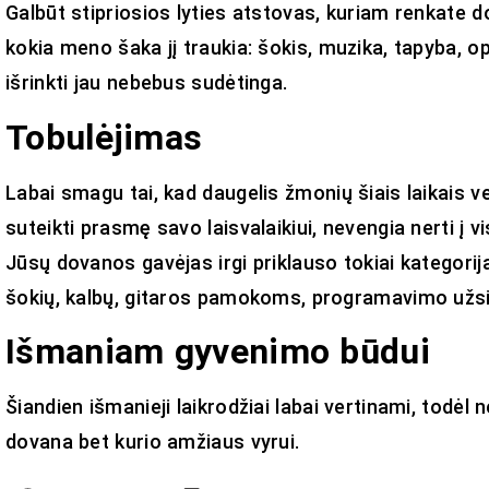
Galbūt stipriosios lyties atstovas, kuriam renkate 
kokia meno šaka jį traukia: šokis, muzika, tapyba, o
išrinkti jau nebebus sudėtinga.
Tobulėjimas
Labai smagu tai, kad daugelis žmonių šiais laikais ve
suteikti prasmę savo laisvalaikiui, nevengia nerti į v
Jūsų dovanos gavėjas irgi priklauso tokiai kategorija
šokių, kalbų, gitaros pamokoms, programavimo užs
Išmaniam gyvenimo būdui
Šiandien išmanieji laikrodžiai labai vertinami, todėl n
dovana bet kurio amžiaus vyrui.