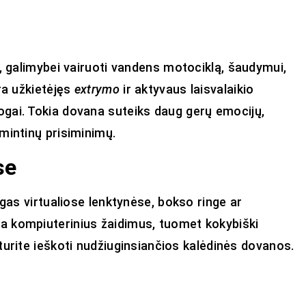
i, galimybei vairuoti vandens motociklą, šaudymui,
ra užkietėjęs
extrymo
ir aktyvaus laisvalaikio
gai. Tokia dovana suteiks daug gerų emocijų,
mintinų prisiminimų.
se
ėgas virtualiose lenktynėse, bokso ringe ar
a kompiuterinius žaidimus, tuomet kokybiški
 turite ieškoti nudžiuginsiančios kalėdinės dovanos.