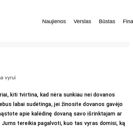
Naujienos
Verslas
Būstas
Fina
iai, kiti tvirtina, kad nėra sunkiau nei dovanos
 nebus labai sudėtinga, jei žinosite dovanos gavėjo
mąstote apie kalėdinę dovaną savo išrinktajam ar
čiau Jums tereikia pagalvoti, kuo tas vyras domisi, ką