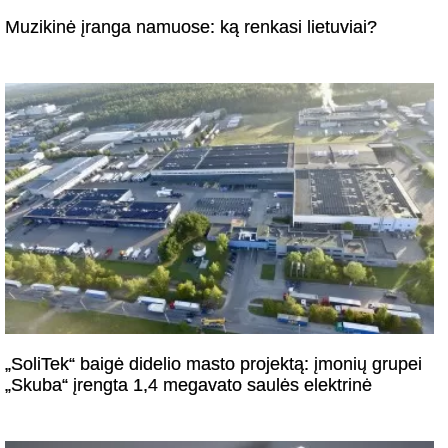
Muzikinė įranga namuose: ką renkasi lietuviai?
„SoliTek“ baigė didelio masto projektą: įmonių grupei
„Skuba“ įrengta 1,4 megavato saulės elektrinė