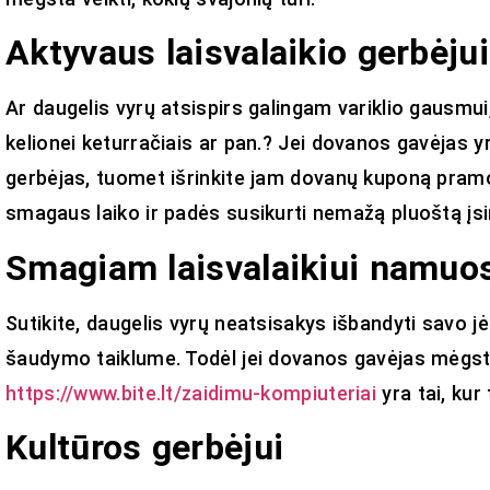
Aktyvaus laisvalaikio gerbėjui
Ar daugelis vyrų atsispirs galingam variklio gausmu
kelionei keturračiais ar pan.? Jei dovanos gavėjas y
gerbėjas, tuomet išrinkite jam dovanų kuponą pramo
smagaus laiko ir padės susikurti nemažą pluoštą įsi
Smagiam laisvalaikiui namuo
Sutikite, daugelis vyrų neatsisakys išbandyti savo j
šaudymo taiklume. Todėl jei dovanos gavėjas mėgst
https://www.bite.lt/zaidimu-kompiuteriai
yra tai, kur
Kultūros gerbėjui