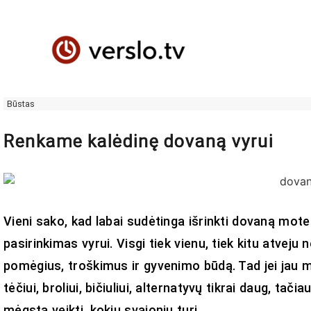
Būstas
Renkame kalėdinę dovaną vyrui
Vieni sako, kad labai sudėtinga išrinkti dovaną moter
pasirinkimas vyrui. Visgi tiek vienu, tiek kitu atveju
pomėgius, troškimus ir gyvenimo būdą. Tad jei jau 
tėčiui, broliui, bičiuliui, alternatyvų tikrai daug, ta
mėgsta veikti, kokių svajonių turi.