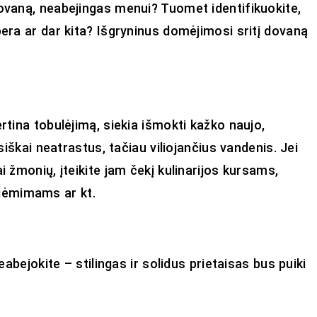
dovaną, neabejingas menui? Tuomet identifikuokite,
pera ar dar kita? Išgryninus domėjimosi sritį dovaną
rtina tobulėjimą, siekia išmokti kažko naujo,
isiškai neatrastus, tačiau viliojančius vandenis. Jei
i žmonių, įteikite jam čekį kulinarijos kursams,
iėmimams ar kt.
eabejokite – stilingas ir solidus prietaisas bus puiki