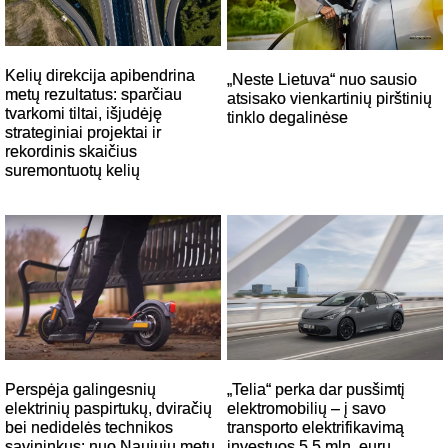
Kelių direkcija apibendrina
„Neste Lietuva“ nuo sausio
metų rezultatus: sparčiau
atsisako vienkartinių pirštinių
tvarkomi tiltai, išjudėję
tinklo degalinėse
strateginiai projektai ir
rekordinis skaičius
suremontuotų kelių
Perspėja galingesnių
„Telia“ perka dar pusšimtį
elektrinių paspirtukų, dviračių
elektromobilių – į savo
bei nedidelės technikos
transporto elektrifikavimą
savininkus: nuo Naujųjų metų
investuos 5,5 mln. eurų