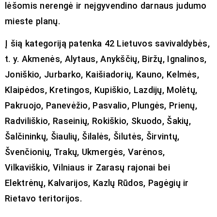
lėšomis nerengė ir neįgyvendino darnaus judumo
mieste planų.
Į šią kategoriją patenka 42 Lietuvos savivaldybės,
t. y. Akmenės, Alytaus, Anykščių, Biržų, Ignalinos,
Joniškio, Jurbarko, Kaišiadorių, Kauno, Kelmės,
Klaipėdos, Kretingos, Kupiškio, Lazdijų, Molėtų,
Pakruojo, Panevėžio, Pasvalio, Plungės, Prienų,
Radviliškio, Raseinių, Rokiškio, Skuodo, Šakių,
Šalčininkų, Šiaulių, Šilalės, Šilutės, Širvintų,
Švenčionių, Trakų, Ukmergės, Varėnos,
Vilkaviškio, Vilniaus ir Zarasų rajonai bei
Elektrėnų, Kalvarijos, Kazlų Rūdos, Pagėgių ir
Rietavo teritorijos.