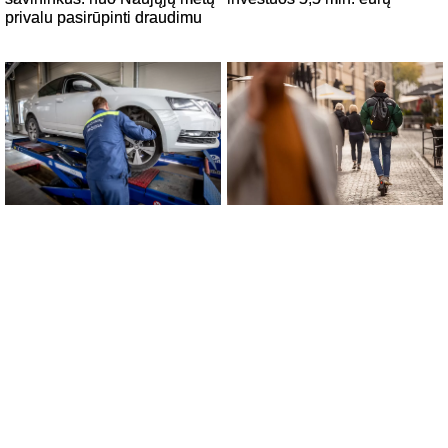
privalu pasirūpinti draudimu
Nuo 2024 m. sausio 1 d. bus
Seimo nario A. Bagdono
privaloma drausti
pranešimas: „Konkurencijos
galingesnius elektrinius
taryba aiškinsis, ar sąžininga
paspirtukus
saugoti techninės apžiūros
monopoliją“
manosveikata.lt
/
statybajums.lt
/
kelioniuklubas.lt
/
automedia.lt
/
skaitome.lt
/
mokslozinios.lt
/
zvejosapnas.lt
/
motinyste.lt
/
seostraipsnis.lt