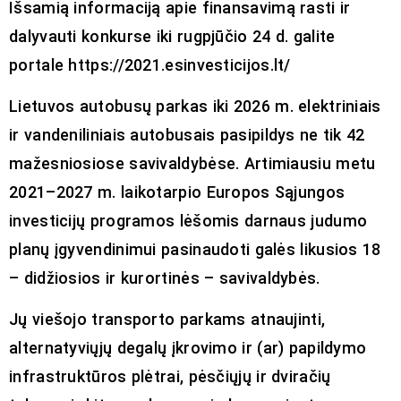
Išsamią informaciją apie finansavimą rasti ir
dalyvauti konkurse iki rugpjūčio 24 d. galite
portale https://2021.esinvesticijos.lt/
Lietuvos autobusų parkas iki 2026 m. elektriniais
ir vandeniliniais autobusais pasipildys ne tik 42
mažesniosiose savivaldybėse. Artimiausiu metu
2021–2027 m. laikotarpio Europos Sąjungos
investicijų programos lėšomis darnaus judumo
planų įgyvendinimui pasinaudoti galės likusios 18
– didžiosios ir kurortinės – savivaldybės.
Jų viešojo transporto parkams atnaujinti,
alternatyviųjų degalų įkrovimo ir (ar) papildymo
infrastruktūros plėtrai, pėsčiųjų ir dviračių