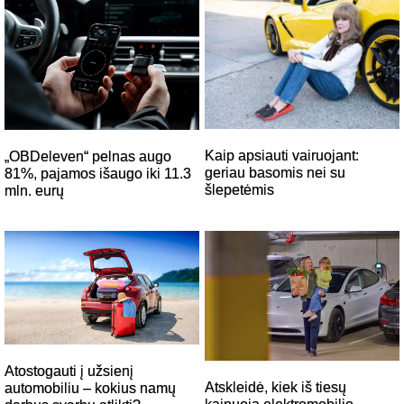
Kaip apsiauti vairuojant:
„OBDeleven“ pelnas augo
geriau basomis nei su
81%, pajamos išaugo iki 11.3
šlepetėmis
mln. eurų
Atostogauti į užsienį
Atskleidė, kiek iš tiesų
automobiliu – kokius namų