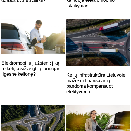
kainuoja elektromobilio
darbus svarbu atlikti?
išlaikymas
Elektromobiliu į užsienį: į ką
reikėtų atsižvelgti, planuojant
ilgesnę kelionę?
Kelių infrastruktūra Lietuvoje:
mažesnį finansavimą
bandoma kompensuoti
efektyvumu