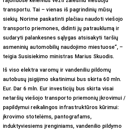
rajonuose keleivius vežti žalesniu viešuoju
transportu. Tai – vienas iš pagrindinių mūsų
siekių. Norime paskatinti plačiau naudoti viešojo
transporto priemones, didinti jų patrauklumą ir
sudaryti palankesnes sąlygas atsisakyti taršių
asmeninių automobilių naudojimo miestuose“, –
teigia Susisiekimo ministras Marius Skuodis.
Iš viso elektra varomų ir vandeniliu pildomų
autobusų įsigijimo skatinimui bus skirta 60 mln.
Eur. Dar 6 mln. Eur investicijų bus skirta visai
netaršių viešojo transporto priemonių įkrovimui /
papildymui reikalingos infrastruktūros kūrimui:
įkrovimo stotelėms, pantografams,
induktyviesiems įrenginiams, vandenilio pildymo