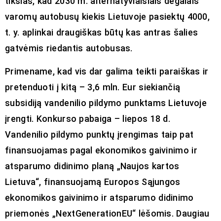
tikslas, kad 2030 m. alternatyviaisiais degalais
varomų autobusų kiekis Lietuvoje pasiektų 4000,
t. y. aplinkai draugiškas būtų kas antras šalies
gatvėmis riedantis autobusas.
Primename, kad vis dar galima teikti paraiškas ir
pretenduoti į kitą – 3,6 mln. Eur siekiančią
subsidiją vandenilio pildymo punktams Lietuvoje
įrengti. Konkurso pabaiga – liepos 18 d.
Vandenilio pildymo punktų įrengimas taip pat
finansuojamas pagal ekonomikos gaivinimo ir
atsparumo didinimo planą „Naujos kartos
Lietuva“, finansuojamą Europos Sąjungos
ekonomikos gaivinimo ir atsparumo didinimo
priemonės „NextGenerationEU“ lėšomis. Daugiau