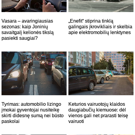
„Enefit“ stiprina tinklą
Vasara – avaringiausias
galingais įkrovikliais ir skelbia
sezonas: kaip Joninių
apie elektromobilių lenktynes
savaitgalį kelionės tikslą
pasiekti saugiai?
Tyrimas: automobilio lizingo
Keturios vairuotojų klaidos
įmokai gyventojai nusiteikę
daugiabučių kiemuose: dėl
skirti didesnę sumą nei būsto
vienos gali net prarasti teisę
paskolai
vairuoti