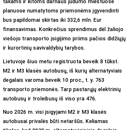
takams ir kitoms darnaus judumo miestuose
planuose numatytoms priemonėms įgyvendinti
bus papildomai skirtas iki 332,6 mln. Eur
finansavimas. Konkrečius sprendimus dėl žaliojo
viešojo transporto įsigijimo priims pačios didžiųjų
ir kurortinių savivaldybių tarybos.
Lietuvoje šiuo metu registruota beveik 8 tūkst.
M2 ir M3 klasės autobusų, iš kurių alternatyviais
degalais varoma beveik 10 proc., t. y. 763
transporto priemonės. Tarp pastarųjų elektrinių
autobusų ir troleibusų iš viso yra 476.
Nuo 2026 m. visi įsigyjami M2 ir M3 klasės
autobusai privalės būti netaršūs. Keliamas