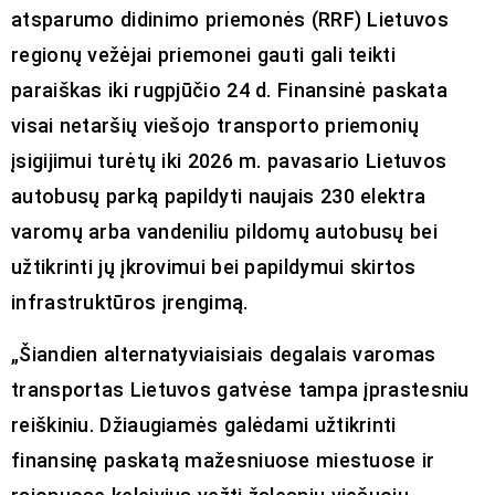
atsparumo didinimo priemonės (RRF) Lietuvos
regionų vežėjai priemonei gauti gali teikti
paraiškas iki rugpjūčio 24 d. Finansinė paskata
visai netaršių viešojo transporto priemonių
įsigijimui turėtų iki 2026 m. pavasario Lietuvos
autobusų parką papildyti naujais 230 elektra
varomų arba vandeniliu pildomų autobusų bei
užtikrinti jų įkrovimui bei papildymui skirtos
infrastruktūros įrengimą.
„Šiandien alternatyviaisiais degalais varomas
transportas Lietuvos gatvėse tampa įprastesniu
reiškiniu. Džiaugiamės galėdami užtikrinti
finansinę paskatą mažesniuose miestuose ir