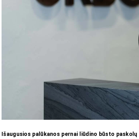
Išaugusios palūkanos pernai liūdino būsto paskolų t