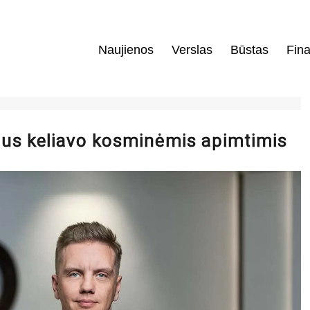
Naujienos
Verslas
Būstas
Fina
ėlius keliavo kosminėmis apimtimis