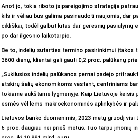
Anot jo, tokia riboto įsipareigojimo strategija patrauk
kils ir vėliau bus galima pasinaudoti naujomis, dar
cikliškai, todėl galbūt kitas dar geresnių pasiūlymų 
po dar ilgesnio laikotarpio.
Be to, indėlių sutarties termino pasirinkimui įtakos tu
3600 dienų, klientai gali gauti 0,2 proc. palūkanų prie
„Sukilusios indėlių palūkanos pernai padėjo pritraukt
atskirų šalių ekonomikoms vėstant, centriniams ba
tokiame aukštame lygmenyje. Kaip Lietuvoje keisis p
esmės vėl lems makroekonominės aplinkybės ir palūk
Lietuvos banko duomenimis, 2023 metų gruodį visi Li
6 proc. daugiau nei prieš metus. Tuo tarpu įmonių i
proc. iki 10,991 mlrd. eurų.