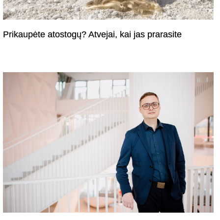
Prikaupėte atostogų? Atvejai, kai jas prarasite