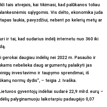
li tais atvejais, kai tikimasi, kad palūkanos toliau
 palankesnėmis sąlygomis. Vis dėlto, ekonomika juda
etapas laukia, pavyzdžiui, nebent po kelerių metų ar
ri ir tai, kad sudarius indėlį internetu nuo 360 iki
dą.
i gerokai daugiau indėlių nei 2022 m. Pasaulio ir
nkams nebelieka daug argumentų palaikyti jas
inigų investavimo ir taupymo sprendimai, iš
anų normų dydis“, – teigia J. Ivaška.
etuvos gyventojų indėliai sudarė 22,9 mlrd. eurų –
ndėlių palyginamuoju laikotarpiu padaugėjo 0,07