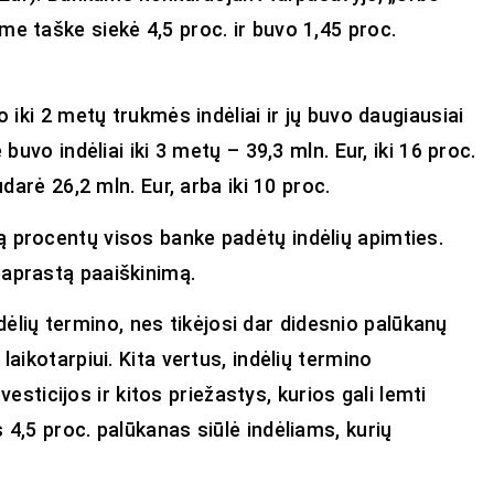
me taške siekė 4,5 proc. ir buvo 1,45 proc.
o iki 2 metų trukmės indėliai ir jų buvo daugiausiai
buvo indėliai iki 3 metų – 39,3 mln. Eur, iki 16 proc.
udarė 26,2 mln. Eur, arba iki 10 proc.
ą procentų visos banke padėtų indėlių apimties.
paprastą paaiškinimą.
indėlių termino, nes tikėjosi dar didesnio palūkanų
laikotarpiui. Kita vertus, indėlių termino
nvesticijos ir kitos priežastys, kurios gali lemti
 4,5 proc. palūkanas siūlė indėliams, kurių