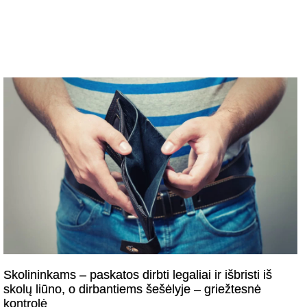
Skolininkams – paskatos dirbti legaliai ir išbristi iš
skolų liūno, o dirbantiems šešėlyje – griežtesnė
kontrolė