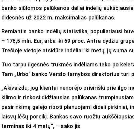
banko siūlomos palūkanos daliai indėlių aukščiausia
didesnės už 2022 m. maksimalias palūkanas.
Remiantis banko indėlių statistika, populiariausi buv
– 176,5 mln. Eur, arba iki 69 proc. Antra dydžiu grupė 
Trečioje vietoje atsidūrė indėliai iki metų, jų suma s
Tuo tarpu ilgesnės trukmės indėliams teko po kelet
Tam „Urbo“ banko Verslo tarnybos direktorius turi 
„Akivaizdu, jog klientai nenorėjo prisiriški prie ilgo 
kilimo ir rinkosi didžiausias palūkanas trumpiausiam 
pasirinkimą galėjo riboti planuojami dideli pirkiniai, i
laisvų lėšų poreikį. Bankas savo ruožtu aukščiausias
terminas iki 4 metų“, – sako jis.