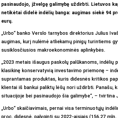
pasinaudojo, įžvelgę galimybę uždirbti. Lietuvos k
netikėtai didelė indėlių banga: augimas siekė 94 pr
eurų.
„Urbo“ banko Verslo tarnybos direktorius Julius Ivaš
augimas, kurį nulėmė atliekamų pinigų turintiems g
susiklosčiusios makroekonominės aplinkybės.
„2023 metais išaugus paskolų palūkanoms, indėlių pa
klasikinę konservatyvią investavimo priemonę – indėl
suprantamas produktas, kuris didesnės kritikos pap
klientai iš bankui paliktų lėšų nori uždirbti. Panašu,
situacijoje bei pasinaudojo šia galimybe“, – tvirtina J
„Urbo“ skaičiavimais, pernai visa terminuotųjų indė
proc. didesnė, palyginti su 2022-aisiais (156,27 mln