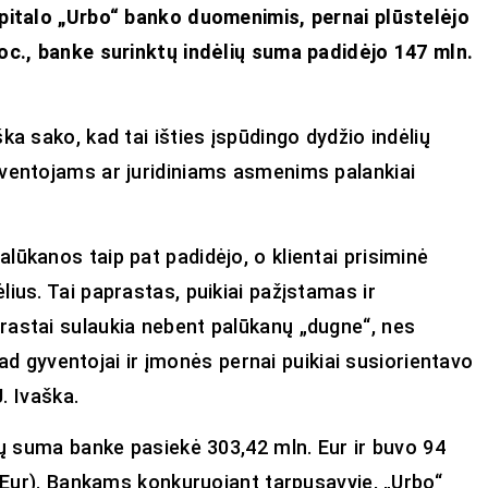
apitalo „Urbo“ banko duomenimis, pernai plūstelėjo
oc., banke surinktų indėlių suma padidėjo 147 mln.
ka sako, kad tai išties įspūdingo dydžio indėlių
yventojams ar juridiniams asmenims palankiai
lūkanos taip pat padidėjo, o klientai prisiminė
ius. Tai paprastas, puikiai pažįstamas ir
rastai sulaukia nebent palūkanų „dugne“, nes
 kad gyventojai ir įmonės pernai puikiai susiorientavo
. Ivaška.
lių suma banke pasiekė 303,42 mln. Eur ir buvo 94
. Eur). Bankams konkuruojant tarpusavyje, „Urbo“