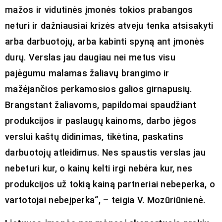
mažos ir vidutinės įmonės tokios prabangos
neturi ir dažniausiai krizės atveju tenka atsisakyti
arba darbuotojų, arba kabinti spyną ant įmonės
durų. Verslas jau daugiau nei metus visu
pajėgumu malamas žaliavų brangimo ir
mažėjančios perkamosios galios girnapusių.
Brangstant žaliavoms, papildomai spaudžiant
produkcijos ir paslaugų kainoms, darbo jėgos
verslui kaštų didinimas, tikėtina, paskatins
darbuotojų atleidimus. Nes spaustis verslas jau
nebeturi kur, o kainų kelti irgi nebėra kur, nes
produkcijos už tokią kainą partneriai nebeperka, o
vartotojai nebeįperka“, – teigia V. Mozūriūnienė.