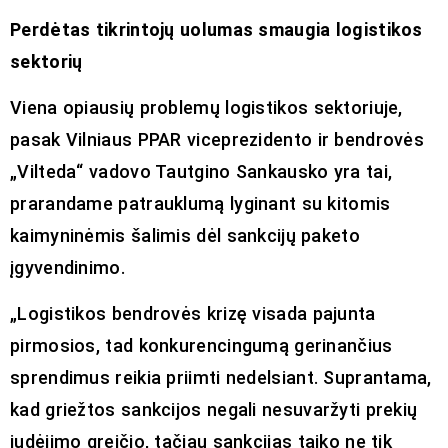
Perdėtas tikrintojų uolumas smaugia logistikos
sektorių
Viena opiausių problemų logistikos sektoriuje,
pasak Vilniaus PPAR viceprezidento ir bendrovės
„Vilteda“ vadovo Tautgino Sankausko yra tai,
prarandame patrauklumą lyginant su kitomis
kaimyninėmis šalimis dėl sankcijų paketo
įgyvendinimo.
„Logistikos bendrovės krizę visada pajunta
pirmosios, tad konkurencingumą gerinančius
sprendimus reikia priimti nedelsiant. Suprantama,
kad griežtos sankcijos negali nesuvaržyti prekių
judėjimo greičio, tačiau sankcijas taiko ne tik