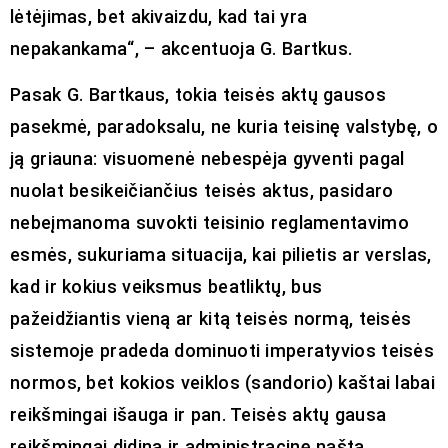
lėtėjimas, bet akivaizdu, kad tai yra
nepakankama“, – akcentuoja G. Bartkus.
Pasak G. Bartkaus, tokia teisės aktų gausos
pasekmė, paradoksalu, ne kuria teisinę valstybę, o
ją griauna: visuomenė nebespėja gyventi pagal
nuolat besikeičiančius teisės aktus, pasidaro
nebeįmanoma suvokti teisinio reglamentavimo
esmės, sukuriama situacija, kai pilietis ar verslas,
kad ir kokius veiksmus beatliktų, bus
pažeidžiantis vieną ar kitą teisės normą, teisės
sistemoje pradeda dominuoti imperatyvios teisės
normos, bet kokios veiklos (sandorio) kaštai labai
reikšmingai išauga ir pan. Teisės aktų gausa
reikšmingai didina ir administracinę naštą