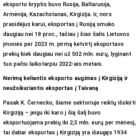
eksporto kryptis buvo Rusija, Baltarusija,
Armėnija, Kazachstanas, Kirgizija. Ir, nors
prasidėjus karui, eksportas į Rusiją smuko
daugiau nei 18 proc., tačiau į šias šalis Lietuvos
įmonės per 2023 m. pirmą ketvirtį eksportavo
prekių kiek daugiau nei už 502 mln. eurų, lyginant
tuo pačiu laikotarpiu 2022-ais metais.
Nerimą keliantis eksporto augimas į Kirgiziją ir
neužsikuriantis eksportas į Taivaną
Pasak K. Černecko, šiame sektoriuje reiktų išskirti
Kirgiziją – jeigu iki karo į šią šalį buvo
eksportuojama prekių iki 2,5 mln. eurų per mėnesį,
tai dabar eksportas į Kirgiziją yra išaugęs 1934