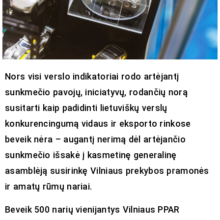
Nors visi verslo indikatoriai rodo artėjantį
sunkmečio pavojų, iniciatyvų, rodančių norą
susitarti kaip padidinti lietuviškų verslų
konkurencingumą vidaus ir eksporto rinkose
beveik nėra – augantį nerimą dėl artėjančio
sunkmečio išsakė į kasmetinę generalinę
asamblėją susirinkę Vilniaus prekybos pramonės
ir amatų rūmų nariai.
Beveik 500 narių vienijantys Vilniaus PPAR