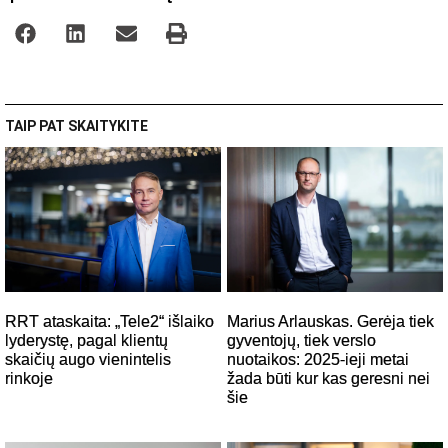
TAIP PAT SKAITYKITE
RRT ataskaita: „Tele2“ išlaiko
Marius Arlauskas. Gerėja tiek
lyderystę, pagal klientų
gyventojų, tiek verslo
skaičių augo vienintelis
nuotaikos: 2025-ieji metai
rinkoje
žada būti kur kas geresni nei
šie