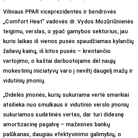
Vilniaus PPAR viceprezidentės ir bendrovės
„Comfort Heat“ vadovės dr. Vydos Mozūriūnienės
teigimu, verslas, o ypač gamybos sektorius, jau
kuris laikas iš vienos pusės spaudžiamas kylančių
žaliavų kainų, iš kitos pusės – krentančio
vartojimo, o kaštai darbuotojams dėl naujų
mokestinių iniciatyvų varo į neviltį daugelį mažų ir
vidutinių įmonių.
„Didelės įmonės, kurių sukuriama vertė smarkiai
atsilieka nuo smulkaus ir vidutinio verslo įmonių
sukuriamos sudėtinės vertės, dar turi didesnę
amortizacinę pagalvę – mažesnes bankų
palūkanas, daugiau efektyvinimo galimybių, o