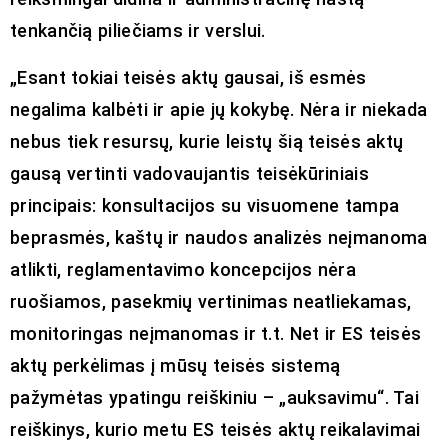
tenkančią piliečiams ir verslui.
„Esant tokiai teisės aktų gausai, iš esmės
negalima kalbėti ir apie jų kokybę. Nėra ir niekada
nebus tiek resursų, kurie leistų šią teisės aktų
gausą vertinti vadovaujantis teisėkūriniais
principais: konsultacijos su visuomene tampa
beprasmės, kaštų ir naudos analizės neįmanoma
atlikti, reglamentavimo koncepcijos nėra
ruošiamos, pasekmių vertinimas neatliekamas,
monitoringas neįmanomas ir t.t. Net ir ES teisės
aktų perkėlimas į mūsų teisės sistemą
pažymėtas ypatingu reiškiniu – „auksavimu“. Tai
reiškinys, kurio metu ES teisės aktų reikalavimai