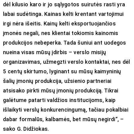
dėl kilusio karo ir jo sąlygotos suirutės rasti yra
labai sudėtinga. Kainas kelti krentant vartojimui
irgi nėra išeitis. Kainų kelti eksportuojančios
įmonės negali, nes klientai tokiomis kainomis
produkcijos nebeperka. Tada šuniui ant uodegos
nueina visas mūsų įdirbis – verslo misijų
organizavimas, užmegzti verslo kontaktai, nes dėl
5 centų skirtumo, lyginant su mūsų kaimyninių
šalių įmonių produkcija, užsienio partneriai
atsisako pirkti mūsų įmonių produkciją. Tikrai
galėtume patarti valdžios institucijoms, kaip
išlaikyti verslų konkurencingumą, tačiau pokalbiai
dabar formalūs, kalbamės, bet mūsų negirdi“, –
sako G. Didžiokas.