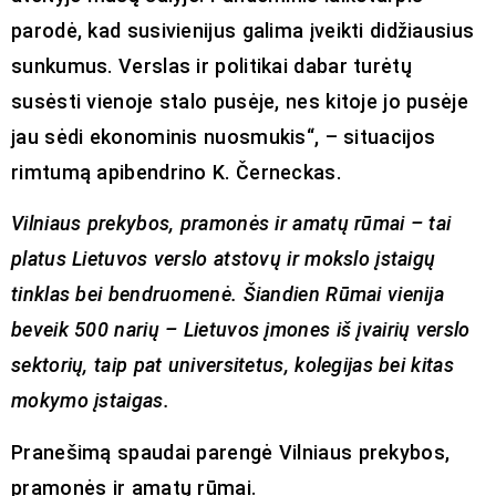
parodė, kad susivienijus galima įveikti didžiausius
sunkumus. Verslas ir politikai dabar turėtų
susėsti vienoje stalo pusėje, nes kitoje jo pusėje
jau sėdi ekonominis nuosmukis“, – situacijos
rimtumą apibendrino K. Černeckas.
Vilniaus prekybos, pramonės ir amatų rūmai – tai
platus Lietuvos verslo atstovų ir mokslo įstaigų
tinklas bei bendruomenė. Šiandien Rūmai vienija
beveik 500 narių – Lietuvos įmones iš įvairių verslo
sektorių, taip pat universitetus, kolegijas bei kitas
mokymo įstaigas.
Pranešimą spaudai parengė
Vilniaus prekybos,
pramonės ir amatų rūmai.