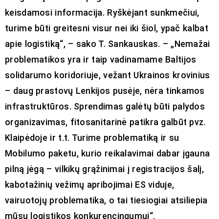
keisdamosi informacija. Ryškėjant sunkmečiui,
turime būti greitesni visur nei iki šiol, ypač kalbat
apie logistiką“, – sako T. Sankauskas. – „Nemažai
problematikos yra ir taip vadinamame Baltijos
solidarumo koridoriuje, vežant Ukrainos krovinius
– daug prastovų Lenkijos pusėje, nėra tinkamos
infrastruktūros. Sprendimas galėtų būti palydos
organizavimas, fitosanitarinė patikra galbūt pvz.
Klaipėdoje ir t.t. Turime problematiką ir su
Mobilumo paketu, kurio reikalavimai dabar įgauna
pilną jėgą – vilkikų grąžinimai į registracijos šalį,
kabotažinių vežimų apribojimai ES viduje,
vairuotojų problematika, o tai tiesiogiai atsiliepia
mūsų logistikos konkurencingumui“.