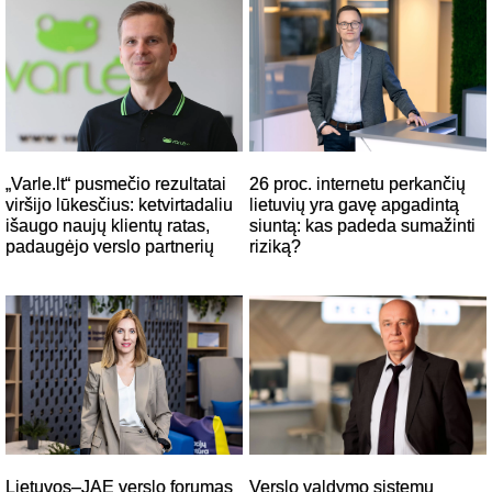
26 proc. internetu perkančių
„Varle.lt“ pusmečio rezultatai
lietuvių yra gavę apgadintą
viršijo lūkesčius: ketvirtadaliu
siuntą: kas padeda sumažinti
išaugo naujų klientų ratas,
riziką?
padaugėjo verslo partnerių
Verslo valdymo sistemų
Lietuvos–JAE verslo forumas