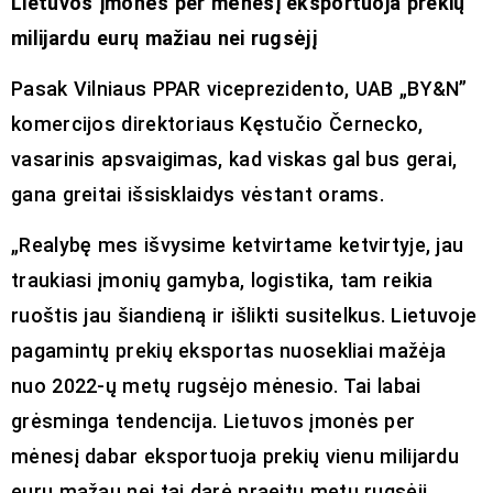
Lietuvos įmonės per mėnesį eksportuoja prekių
milijardu eurų mažiau nei rugsėjį
Pasak Vilniaus PPAR viceprezidento, UAB „BY&N”
komercijos direktoriaus Kęstučio Černecko,
vasarinis apsvaigimas, kad viskas gal bus gerai,
gana greitai išsisklaidys vėstant orams.
„Realybę mes išvysime ketvirtame ketvirtyje, jau
traukiasi įmonių gamyba, logistika, tam reikia
ruoštis jau šiandieną ir išlikti susitelkus. Lietuvoje
pagamintų prekių eksportas nuosekliai mažėja
nuo 2022-ų metų rugsėjo mėnesio. Tai labai
grėsminga tendencija. Lietuvos įmonės per
mėnesį dabar eksportuoja prekių vienu milijardu
eurų mažau nei tai darė praeitų metų rugsėjį.