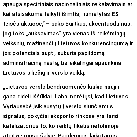
apauga specifiniais nacionaliniais reikalavimais ar
kai atsisakoma taikyti išimtis, numatytas ES
teisės aktuose,“ – sako Bartkus, akcentuodamas,
jog toks „auksavimas“ yra vienas iš reikšmingų
veiksnių, mažinančių Lietuvos konkurencingumą ir
jos potencialą augti, sukuria papildomą
administracinę naštą, bereikalingai apsunkina
Lietuvos piliečių ir verslo veiklą.
„Lietuvos verslo bendruomenės laukia nauji ir
gana dideli iššūkiai. Labai norėtųsi, kad Lietuvos
Vyriausybė įsiklausytų į verslo siunčiamus
signalus, pokyčiai eksporto rinkose yra tarsi
katalizatorius to, ko reiktų tikėtis netolimoje
ateityje mūsų šalyje. Pandeminis laikotarpis