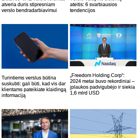
ateitis: 6 svarbiausios
atveria duris stipresniam
tendencijos
verslo bendradarbiavimui
„Freedom Holding Corp“:
Turintiems verslus būtina
2024 metai buvo rekordiniai –
suskubti: gali būti, kad vis dar
įplaukos padvigubėjo ir siekia
klientams pateikiate klaidingą
1,6 mlrd USD
informaciją