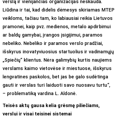
verslą ir vienijančias organizacijas neskauda.
Liūdina ir tai, kad didelis dėmesys skiriamas MTEP
veikloms, tačiau tam, ko labiausiai reikia Lietuvos
pramonei, kaip pvz. medienos, metalo apdirbimui
ar baldų gamybai, įrangos įsigijimui, paramos
nebeliko. Nebeliko ir paramos verslo pradžiai,
išskyrus inovatyviuosius startuolius ir vadinamųjų
„Spiečių“ klientus. Nėra galimybių kurtis naujiems
verslams kaimo vietovėse ir miestuose, išskyrus
lengvatines paskolos, bet jas be galo sudėtinga
gauti ir verslas turi laiduoti savo nuosavu turtu“,
– problematiką vardina L. Aldonė.
Teisės aktų gausa kelia grėsmę piliečiams,
verslui ir visai teisinei sistemai