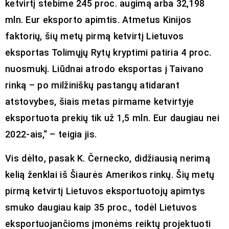
ketvirtį stebime 245 proc. augimą arba 32,198
mln. Eur eksporto apimtis. Atmetus Kinijos
faktorių, šių metų pirmą ketvirtį Lietuvos
eksportas Tolimųjų Rytų kryptimi patiria 4 proc.
nuosmukį. Liūdnai atrodo eksportas į Taivano
rinką – po milžiniškų pastangų atidarant
atstovybes, šiais metas pirmame ketvirtyje
eksportuota prekių tik už 1,5 mln. Eur daugiau nei
2022-ais,“ – teigia jis.
Vis dėlto, pasak K. Černecko, didžiausią nerimą
kelią ženklai iš Šiaurės Amerikos rinkų. Šių metų
pirmą ketvirtį Lietuvos eksportuotojų apimtys
smuko daugiau kaip 35 proc., todėl Lietuvos
eksportuojančioms įmonėms reiktų projektuoti