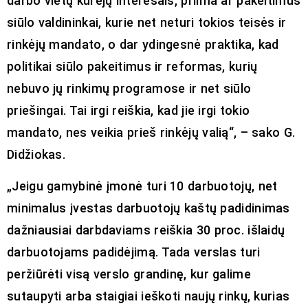
darbo vietų kūrėjų interesais, priima ar pakeitimus
siūlo valdininkai, kurie net neturi tokios teisės ir
rinkėjų mandato, o dar ydingesnė praktika, kad
politikai siūlo pakeitimus ir reformas, kurių
nebuvo jų rinkimų programose ir net siūlo
priešingai. Tai irgi reiškia, kad jie irgi tokio
mandato, nes veikia prieš rinkėjų valią“, – sako G.
Didžiokas.
„Jeigu gamybinė įmonė turi 10 darbuotojų, net
minimalus įvestas darbuotojų kaštų padidinimas
dažniausiai darbdaviams reiškia 30 proc. išlaidų
darbuotojams padidėjimą. Tada verslas turi
peržiūrėti visą verslo grandinę, kur galime
sutaupyti arba staigiai ieškoti naujų rinkų, kurias