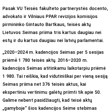
Pasak VU Teisės fakulteto partnerystės docento,
advokato ir Vilniaus PPAR revizijos komisijos
pirmininko Gintauto Bartkaus, teisės aktų
Lietuvos Seimas priima tris kartus daugiau nei
estų ir du kartus daugiau nei latvių parlamentai.
„2020–2024 m. kadencijos Seimas per 5 sesijas
priėmė̇ 1 780 teisės aktų. 2016–2020 m.
kadencijos Seimas atitinkamu laikotarpiu priėmė
1 980. Tai reiškia, kad vidutiniškai per vieną sesiją
Seimas priima net 376 teisės aktus, kai
ekspertiniu vertinimu galėtų priimti tik apie 50.
Galime nebent pasidžiaugti, kad teisė aktų
„gamyboje“ šios kadencijos Seime stebimas