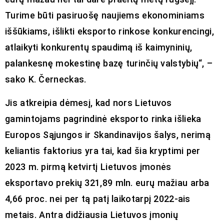
Turime būti pasiruošę naujiems ekonominiams
iššūkiams, išlikti eksporto rinkose konkurencingi,
atlaikyti konkurentų spaudimą iš kaimyninių,
palankesnę mokestinę bazę turinčių valstybių“, –
sako K. Černeckas.
Jis atkreipia dėmesį, kad nors Lietuvos
gamintojams pagrindinė eksporto rinka išlieka
Europos Sąjungos ir Skandinavijos šalys, nerimą
keliantis faktorius yra tai, kad šia kryptimi per
2023 m. pirmą ketvirtį Lietuvos įmonės
eksportavo prekių 321,89 mln. eurų mažiau arba
4,66 proc. nei per tą patį laikotarpį 2022-ais
metais. Antra didžiausia Lietuvos įmonių