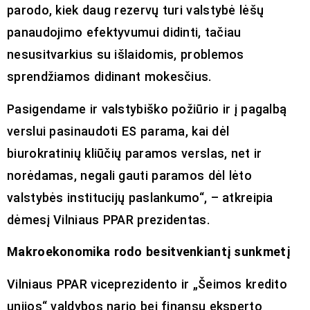
parodo, kiek daug rezervų turi valstybė lėšų
panaudojimo efektyvumui didinti, tačiau
nesusitvarkius su išlaidomis, problemos
sprendžiamos didinant mokesčius.
Pasigendame ir valstybiško požiūrio ir į pagalbą
verslui pasinaudoti ES parama, kai dėl
biurokratinių kliūčių paramos verslas, net ir
norėdamas, negali gauti paramos dėl lėto
valstybės institucijų paslankumo“, – atkreipia
dėmesį Vilniaus PPAR prezidentas.
Makroekonomika rodo besitvenkiantį sunkmetį
Vilniaus PPAR viceprezidento ir „Šeimos kredito
unijos“ valdybos nario bei finansų eksperto