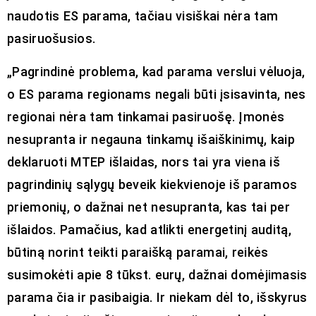
naudotis ES parama, tačiau visiškai nėra tam
pasiruošusios.
„Pagrindinė problema, kad parama verslui vėluoja,
o ES parama regionams negali būti įsisavinta, nes
regionai nėra tam tinkamai pasiruošę. Įmonės
nesupranta ir negauna tinkamų išaiškinimų, kaip
deklaruoti MTEP išlaidas, nors tai yra viena iš
pagrindinių sąlygų beveik kiekvienoje iš paramos
priemonių, o dažnai net nesupranta, kas tai per
išlaidos. Pamačius, kad atlikti energetinį auditą,
būtiną norint teikti paraišką paramai, reikės
susimokėti apie 8 tūkst. eurų, dažnai domėjimasis
parama čia ir pasibaigia. Ir niekam dėl to, išskyrus