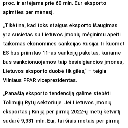
proc. ir artėjama prie 60 mln. Eur eksporto
apimties per mėnesį.
„Tikėtina, kad toks staigus eksporto išaugimas
yra susietas su Lietuvos įmonių mėginimu apeiti
taikomas ekonomines sankcijas Rusijai. Ir kuomet
ES bus priimtas 11-as sankcijų paketas, kuriame
bus sankcionuojamos taip besielgiančios įmonės,
Lietuvos eksporto duobė tik gilės,“ – teigia
Vilniaus PPAR viceprezidentas.
„Panašią eksporto tendenciją galime stebėti
Tolimųjų Rytų sektoriuje. Jei Lietuvos įmonių
eksportas į Kiniją per pirmą 2022-ų metų ketvirtį
sudarė 9,331 mln. Eur, tai šiais metais per pirmą