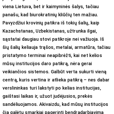
viena Lietuva, bet ir kaimyninės šalys, tačiau
panašu, kad biurokratinių kliūčių ten mažiau.
Pavyzdžiui krovinių patikra iš tokių šalių, kaip
Kazachstanas, Uzbekistanas, užtrunka ilgai,
sąstatai daugiau stovi patikroje nei važiuoja. Iš
šių šalių keliauja trąšos, metalai, armatūra, tačiau
pristatymo terminai neapibrėžti, kai net kelios
mūsų institucijos daro patikrą, nėra gerai
veikiančios sistemos. Galbūt verta sukurti vieną
centrą, kuris vertina ir atlieka patikrą – nes dabar
verslininkas turi lakstyti po kelias institucijas,
gaištasi laikas ir, užuot judėjusios, prekės
sandėliuojamos. Akivaizdu, kad mūsų institucijos
čia galėtų smarkiai pagerinti bendradarbiavimą