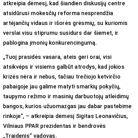
atkreipia dėmesį, kad šiandien diskusijų centre
atsidūrusi mokesčių reforma nesprendžia
artėjančių vidaus ir išorės grėsmių, su kuriomis
verslai visu stiprumu susidurs dar šiemet, ir
pablogina įmonių konkurencingumą.
„Tuoj prasidės vasara, ateis geri orai, visi
atsikvėps ir visiems galbūt atrodys, kad jokios
krizės nėra ir nebus, tačiau trečiojo ketvirčio
pabaigoje jau galime matyti smarkių pokyčių,
taupymo režimo ir masinių darbuotojų atleidimų
bangos, kurios užuomazgas jau dabar pastebime
rinkoje“, – atkreipia dėmesį Sigitas Leonavičius,
Vilniaus PPAR prezidentas ir bendrovės
„Traidenis“ vadovas.