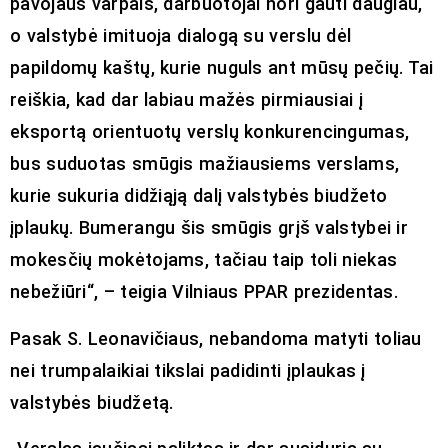
pavojaus varpais, darbuotojai nori gauti daugiau,
o valstybė imituoja dialogą su verslu dėl
papildomų kaštų, kurie nuguls ant mūsų pečių. Tai
reiškia, kad dar labiau mažės pirmiausiai į
eksportą orientuotų verslų konkurencingumas,
bus suduotas smūgis mažiausiems verslams,
kurie sukuria didžiąją dalį valstybės biudžeto
įplaukų. Bumerangu šis smūgis grįš valstybei ir
mokesčių mokėtojams, tačiau taip toli niekas
nebežiūri“, – teigia Vilniaus PPAR prezidentas.
Pasak S. Leonavičiaus, nebandoma matyti toliau
nei trumpalaikiai tikslai padidinti įplaukas į
valstybės biudžetą.