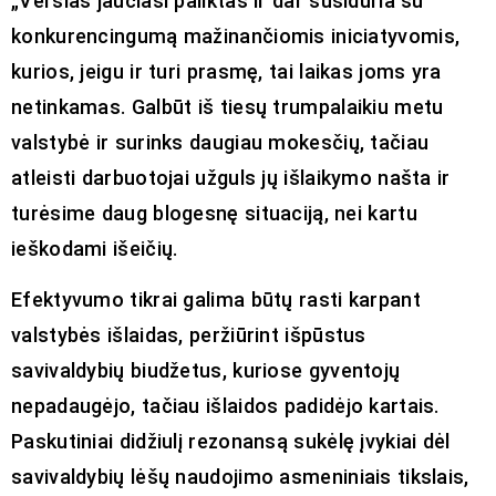
„Verslas jaučiasi paliktas ir dar susiduria su
konkurencingumą mažinančiomis iniciatyvomis,
kurios, jeigu ir turi prasmę, tai laikas joms yra
netinkamas. Galbūt iš tiesų trumpalaikiu metu
valstybė ir surinks daugiau mokesčių, tačiau
atleisti darbuotojai užguls jų išlaikymo našta ir
turėsime daug blogesnę situaciją, nei kartu
ieškodami išeičių.
Efektyvumo tikrai galima būtų rasti karpant
valstybės išlaidas, peržiūrint išpūstus
savivaldybių biudžetus, kuriose gyventojų
nepadaugėjo, tačiau išlaidos padidėjo kartais.
Paskutiniai didžiulį rezonansą sukėlę įvykiai dėl
savivaldybių lėšų naudojimo asmeniniais tikslais,